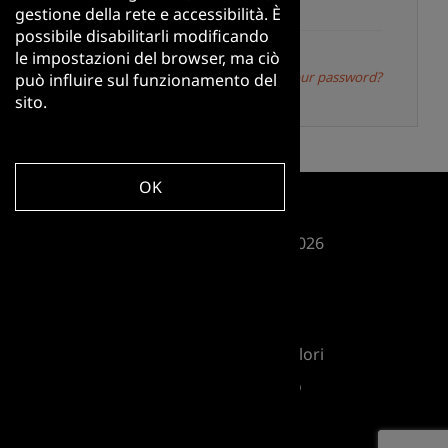
gestione della rete e accessibilità. È
possibile disabilitarli modificando
le impostazioni del browser, ma ciò
Forgot your password?
può influire sul funzionamento del
sito.
OK
© AIMS International 2026
Privacy
Cookie Policy
Codice Etico e Carta dei Valori
Relazione di Impatto
FOLLOW US