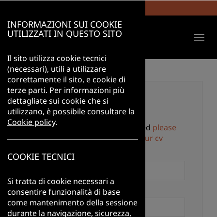
Talent Development
INFORMAZIONI SUI COOKIE
UTILIZZATI IN QUESTO SITO
Togg
navi
Il sito utilizza cookie tecnici
(necessari), utili a utilizzare
correttamente il sito, e cookie di
terze parti. Per informazioni più
LOGIN
dettagliate sui cookie che si
utilizzano, è possibile consultare la
Cookie policy
.
If you are not already registered
please
insert your data and upload your cv
Email
*
COOKIE TECNICI
Si tratta di cookie necessari a
consentire funzionalità di base
Password
*
come mantenimento della sessione
durante la navigazione, sicurezza,